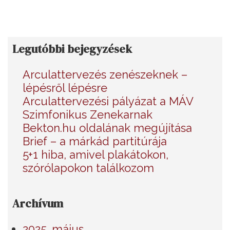
Legutóbbi bejegyzések
Arculattervezés zenészeknek –
lépésről lépésre
Arculattervezési pályázat a MÁV
Szimfonikus Zenekarnak
Bekton.hu oldalának megújítása
Brief – a márkád partitúrája
5+1 hiba, amivel plakátokon,
szórólapokon találkozom
Archívum
2025. május