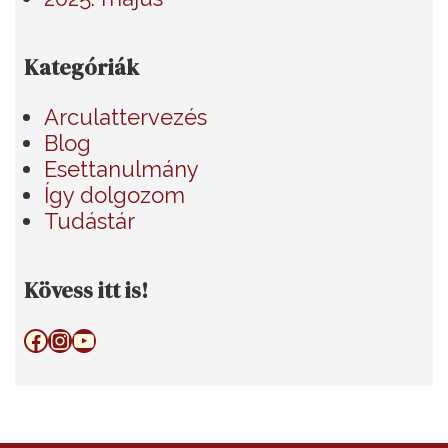
Kategóriák
Arculattervezés
Blog
Esettanulmány
Így dolgozom
Tudástár
Kövess itt is!
Facebook
Instagram
YouTube