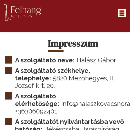
Főoldal
Impresszum
Szolgáltatások
Portfólió
A szolgáltató neve:
Halász Gábor
Rólam
A szolgáltató székhelye,
Blog
telephelye:
5820 Mezőhegyes, II.
József krt. 20.
Kapcsolat
A szolgáltató
elérhetősége:
info@halaszkovacsnora
+36306092401
A szolgáltatót nyilvántartásba vevő
hatóság:
Békéscsabai Járásbíróság