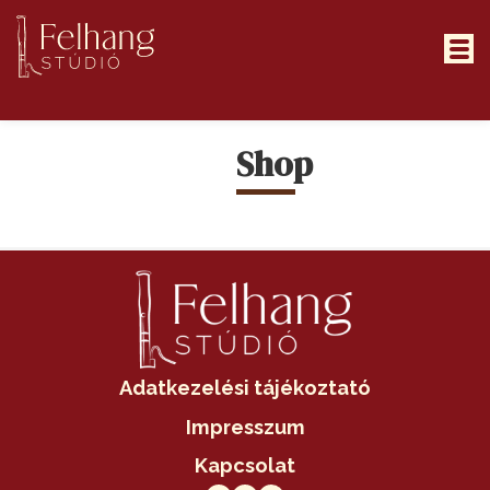
Főoldal
Shop
Szolgáltatások
Portfólió
Rólam
Blog
Kapcsolat
Adatkezelési tájékoztató
Impresszum
Kapcsolat